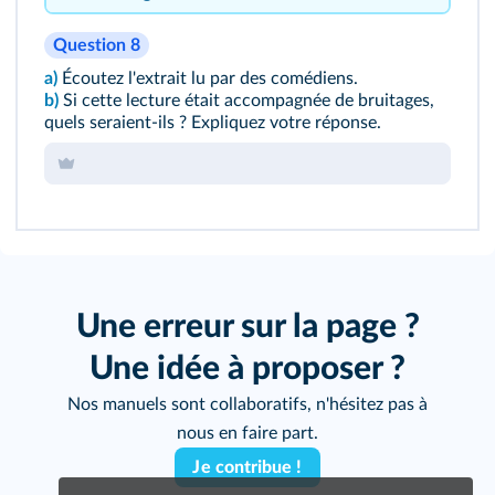
Question 8
a)
Écoutez
l'extrait lu par des comédiens.
b)
Si cette lecture était accompagnée de bruitages,
quels seraient-ils ? Expliquez votre réponse.
Cliquez sur le bouton pour vous enregistrer !
Une erreur sur la page ?
Une idée à proposer ?
Nos manuels sont collaboratifs, n'hésitez pas à
nous en faire part.
Je contribue !