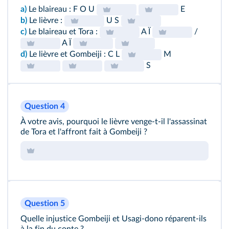
a)
Le blaireau : F O U
E
b)
Le lièvre :
U S
c)
Le blaireau et Tora :
A Ï
/
A Ï
d)
Le lièvre et Gombeiji : C L
M
S
Question 4
À votre avis, pourquoi le lièvre venge-t-il l'assassinat
de Tora et l'affront fait à Gombeiji ?
Question 5
Quelle injustice Gombeiji et Usagi-dono réparent-ils