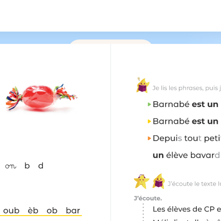
/
183