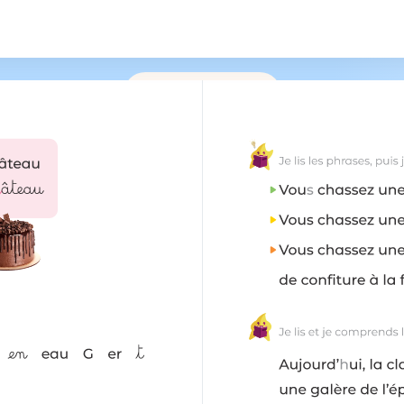
/
183