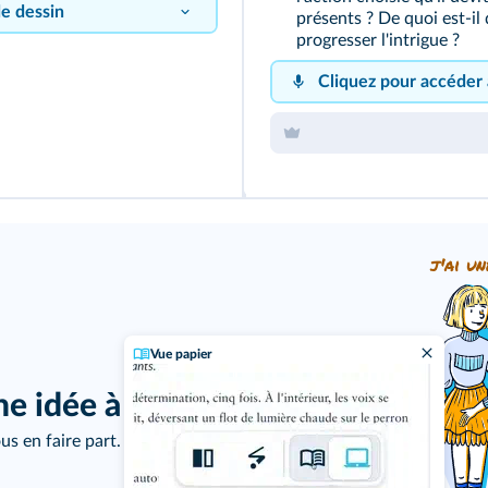
de dessin
présents ? De quoi est-il
progresser l'intrigue ?
Cliquez pour accéder
j'ai un
Vue papier
ne idée à proposer ?
Cliquez sur 
us en faire part.