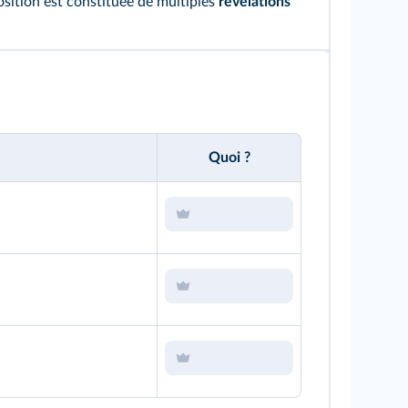
position est constituée de multiples
révélations
Quoi ?