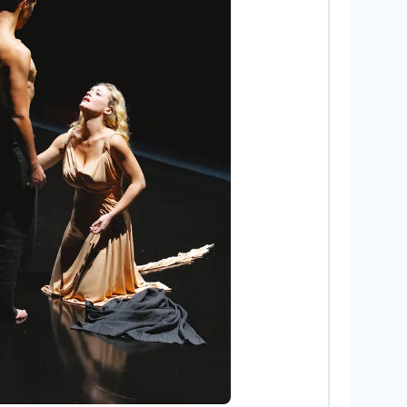
or/ArtComPress/Opale.photo