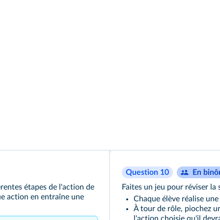
Question 10
En bin
érentes étapes de l'action de
Faites un jeu pour réviser la
ue action en entraîne une
Chaque élève réalise une f
À tour de rôle, piochez u
l'action choisie qu'il devr