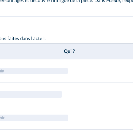
personnages et découvre l'intrigue de la pièce. Dans
Phèdre
, l'ex
s faites dans l'acte I.
Qui ?