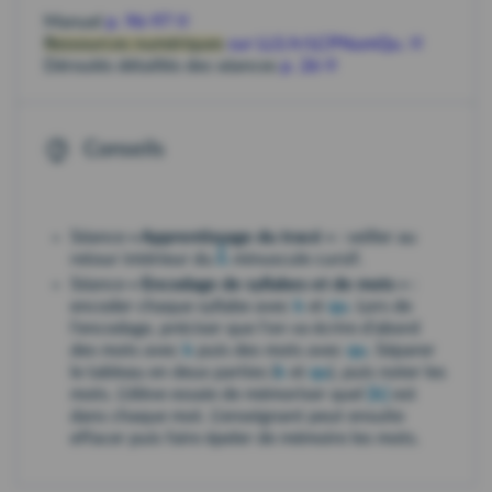
Manuel
p. 96-97
Ressources numériques
sur LLS.fr/LCPNumQu.
Déroulés détaillés des séances
p. 26
Conseils
Séance
« Apprentissage du tracé »
: veiller au
k
retour intérieur du
minuscule cursif.
Séance
« Encodage de syllabes et de mots »
:
encoder chaque syllabe avec
k
et
qu
. Lors de
l'encodage, préciser que l'on va écrire d'abord
des mots avec
k
puis des mots avec
qu
. Séparer
le tableau en deux parties (
k
et
qu
), puis noter les
mots. L'élève essaie de mémoriser quel
[k]
est
dans chaque mot. L'enseignant peut ensuite
effacer puis faire épeler de mémoire les mots.