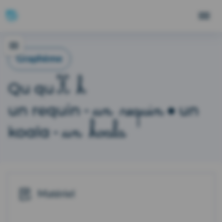
Graphème
K k
Qu qu
un requin
un requin
un
-
•
un koala
koala
-
Matériel