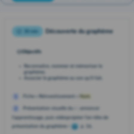
Découverte du graphème
30 min
Objectifs
Reconnaitre, nommer et mémoriser le
graphème.
Associer le graphème au son qu'il fait.
Fiche « Réinvestissement »
Num.
1
r
Présentation visuelle du
: annoncer
2
l'apprentissage, puis vidéoprojeter l'en-tête de
r
présentation du graphème
p. 16.