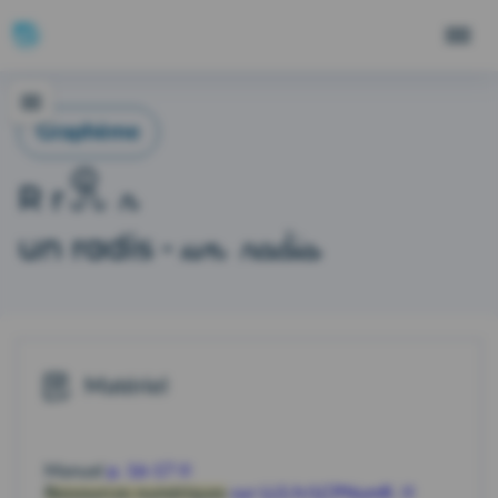
Graphème
R r
R r
un radis
un radis
-
Matériel
Manuel
p. 16-17
Ressources numériques
sur LLS.fr/LCPNumR.