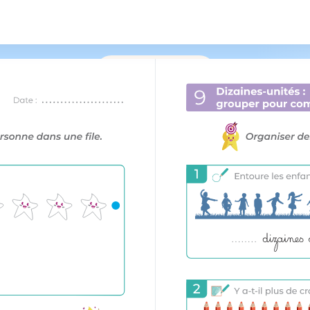
/
161