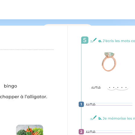
/
149