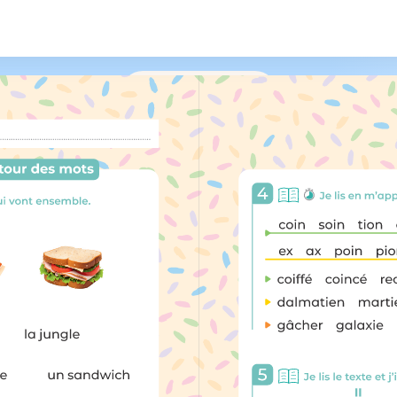
/
149