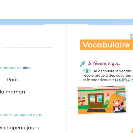
/
149