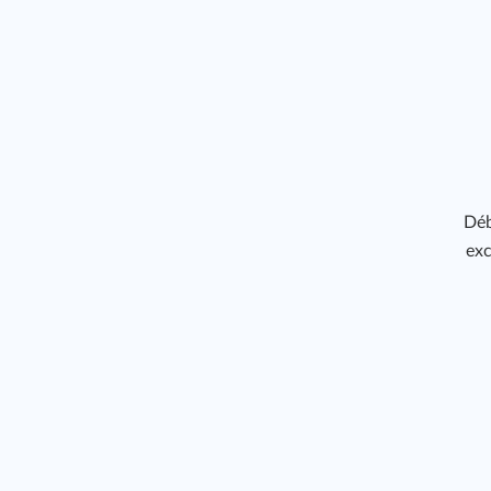
Déb
exc