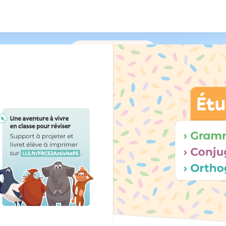
/
215