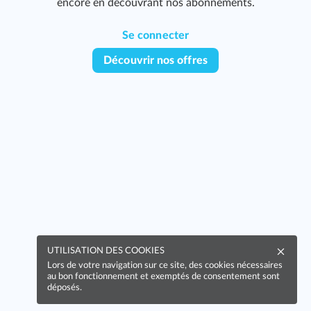
encore en découvrant nos abonnements.
Se connecter
Découvrir nos offres
439
442
447
UTILISATION DES COOKIES
Lors de votre navigation sur ce site, des cookies nécessaires
au bon fonctionnement et exemptés de consentement sont
déposés.