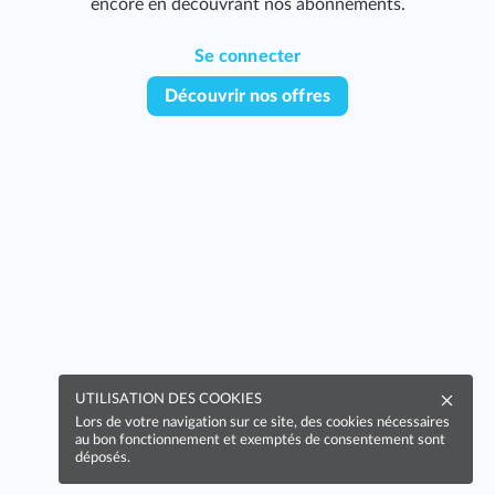
encore en découvrant nos abonnements.
Se connecter
Découvrir nos offres
393
437
UTILISATION DES COOKIES
Lors de votre navigation sur ce site, des cookies nécessaires
au bon fonctionnement et exemptés de consentement sont
déposés.