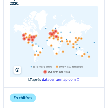
2020.
Lelivrescolaire.fr
D'après
datacentermap.com
En chiffres