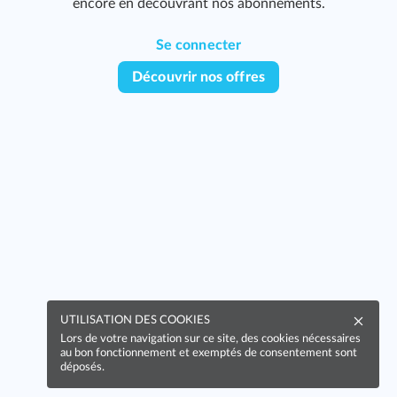
encore en découvrant nos abonnements.
Se connecter
Découvrir nos offres
347
 ?
349
UTILISATION DES COOKIES
Lors de votre navigation sur ce site, des cookies nécessaires
au bon fonctionnement et exemptés de consentement sont
déposés.