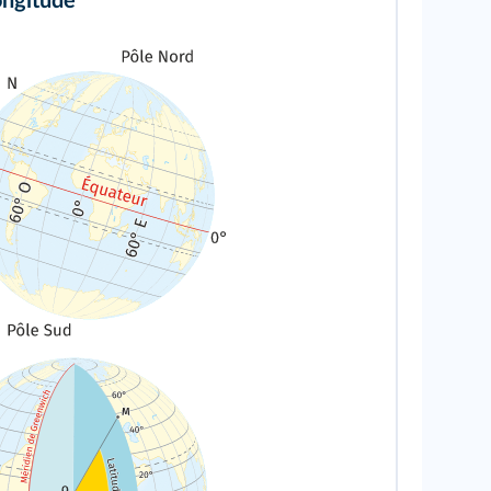
ongitude
scolaire.fr