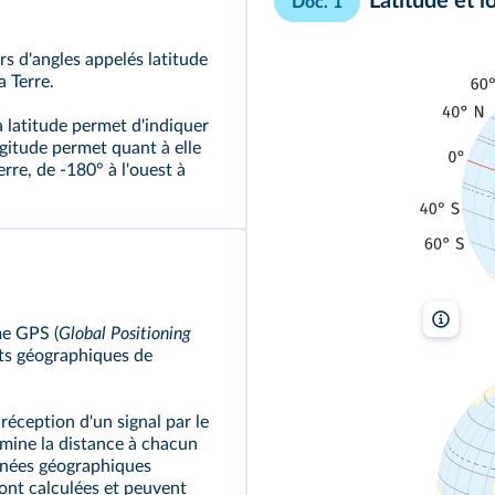
Latitude et l
Doc. 1
s d'angles appelés latitude
a Terre.
a latitude permet d'indiquer
ngitude permet quant à elle
rre, de -180° à l'ouest à
Lelivre
me GPS (
Global Positioning
nts géographiques de
 réception d'un signal par le
mine la distance à chacun
données géographiques
sont calculées et peuvent