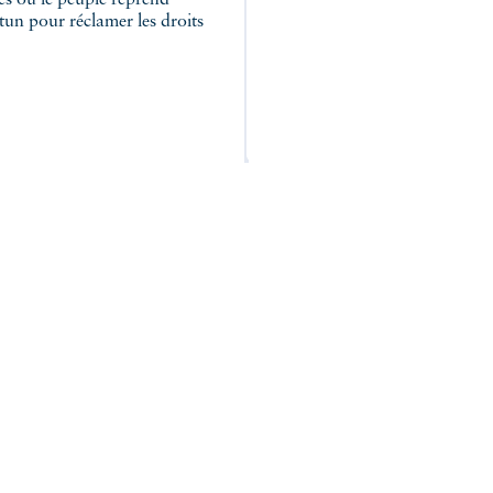
es où le peuple reprend
tun pour réclamer les droits