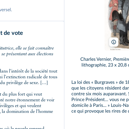
versel.
t de vote
Guise/
 se présentant aux élections
Charles Vernier,
Première
lithographie, 23 x 20,8 
s l'intérêt de la société tout
i l'extinction radicale de tous
La loi des « Burgraves » de 1
du privilège de sexe. […]
que les citoyens résident da
contre six mois auparavant. S
 du plus fort qui veut
Prince Président... vous ne 
esté notre étonnement de voir
domicile à Paris... » Louis-
ilèges et qui veulent
ce qui provoque les rires de 
és, la domination de l'homme