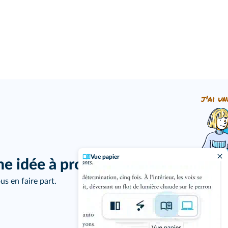
j'ai un
Vue papier
ne idée à proposer ?
us en faire part.