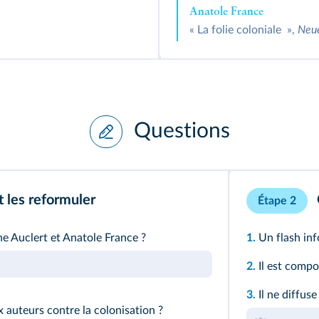
Anatole France
« La folie coloniale »,
Neue
Questions
t les reformuler
Étape 2
ne Auclert et Anatole France ?
1.
Un flash inf
2.
Il est compo
3.
Il ne diffus
 auteurs contre la colonisation ?