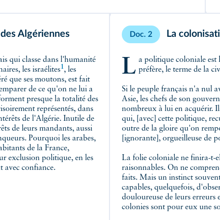
 des Algériennes
La colonisat
Doc. 2
La politique coloniale est la forme la plus récente de la barbarie ou, si l'on
1
naires, les
israélites
, les
préfère, le terme de la civi
éré que ses moutons, est fait
'emparer de ce qu'on ne lui a
Si le peuple français n'a nul 
i forment presque la totalité des
Asie, les chefs de son gouver
risoirement représentés, dans
nombreux à lui en acquérir. Il
érêts de l'Algérie. Inutile de
qui, [avec] cette politique, re
érêts de leurs mandants, aussi
outre de la gloire qu'on remport
ainqueurs. Pourquoi les arabes,
[ignorante], orgueilleuse de po
bitants de la France,
ur exclusion politique, en les
La folie coloniale ne finira-t-
t avec confiance.
raisonnables. On ne comprendra
faits. Mais un instinct souvent 
capables, quelquefois, d'obser
douloureuse de leurs erreurs et
colonies sont pour eux une sou