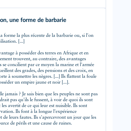
ion, une forme de barbarie
lisation. [...]
avantage à posséder des terres en Afrique et en
nement trouvent, au contraire, des avantages
s se concilient par ce moyen la marine et l'armée
cueillent des grades, des pensions et des croix, en
e à soumettre les nègres. [...] Ils flattent la foule
sséder un empire jaune et noir [...].
elle jamais ? Je sais bien que les peuples ne sont pas
it pas qu'ils le fussent, à voir de quoi ils sont
les avertit de ce qui leur est nuisible. Ils sont
vation. Ils font à la longue l'expérience
 de leurs fautes. Ils s'apercevront un jour que les
rce de périls et une cause de ruines.