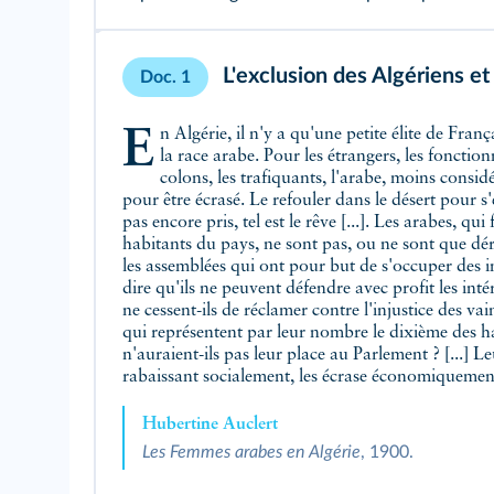
L'exclusion des Algériens et
Doc. 1
En Algérie, il n'y a qu'une petite élite de Français qui classe dans l'humanité
la race arabe. Pour les étrangers, les fonction
colons, les trafiquants, l'arabe, moins consid
pour être écrasé. Le refouler dans le désert pour s
pas encore pris, tel est le rêve [...]. Les arabes, qu
habitants du pays, ne sont pas, ou ne sont que dé
les assemblées qui ont pour but de s'occuper des int
dire qu'ils ne peuvent défendre avec profit les int
ne cessent-ils de réclamer contre l'injustice des v
qui représentent par leur nombre le dixième des ha
n'auraient-ils pas leur place au Parlement ? [...] Le
rabaissant socialement, les écrase économiquemen
Hubertine Auclert
Les Femmes arabes en Algérie
, 1900.