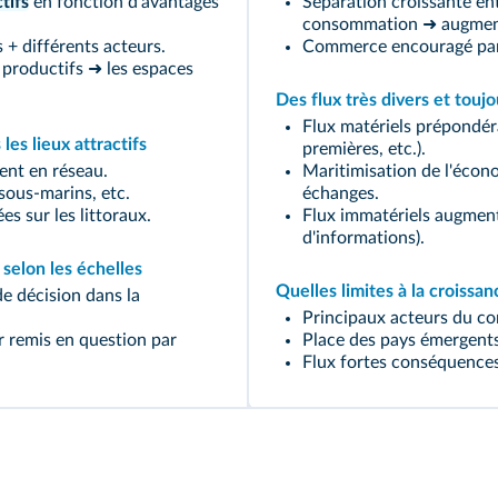
tifs
en fonction d'avantages
Séparation croissante en
consommation ➜ augment
 + différents acteurs.
Commerce encouragé par 
 productifs ➜ les espaces
Des flux très divers et tou
Flux matériels prépondér
es lieux attractifs
premières, etc.).
ent en réseau.
Maritimisation de l'écon
 sous-marins, etc.
échanges.
es sur les littoraux.
Flux immatériels augment
d'informations).
 selon les échelles
Quelles limites à la croissan
de décision dans la
Principaux acteurs du 
r remis en question par
Place des pays émergents p
Flux fortes conséquence