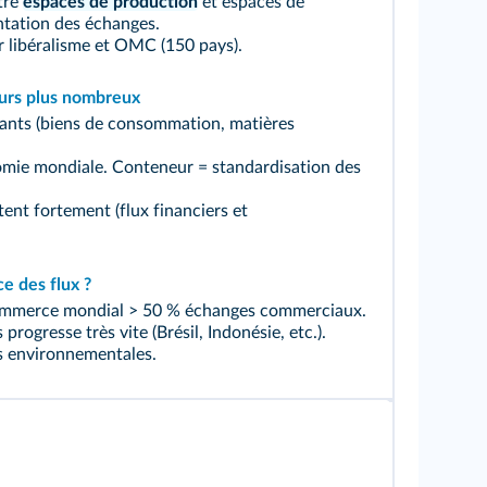
tre
espaces de production
et espaces de
ation des échanges.
libéralisme et OMC (150 pays).
jours plus nombreux
ants (biens de consommation, matières
omie mondiale. Conteneur = standardisation des
ent fortement (flux financiers et
ce des flux ?
commerce mondial > 50 % échanges commerciaux.
rogresse très vite (Brésil, Indonésie, etc.).
s environnementales.