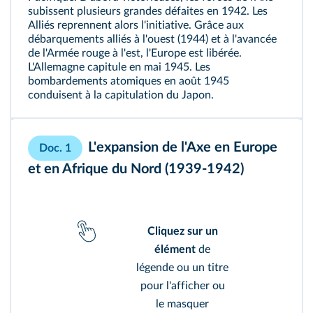
subissent plusieurs grandes défaites en 1942. Les
Alliés reprennent alors l'initiative. Grâce aux
débarquements alliés à l'ouest (1944) et à l'avancée
de l'Armée rouge à l'est, l'Europe est libérée.
L'Allemagne capitule en mai 1945. Les
bombardements atomiques en août 1945
conduisent à la capitulation du Japon.
439
L'expansion de l'Axe en Europe
Doc. 1
442
et en Afrique du Nord (1939-1942)
447
Cliquez sur un
élément
de
légende ou un titre
pour l'afficher ou
le masquer