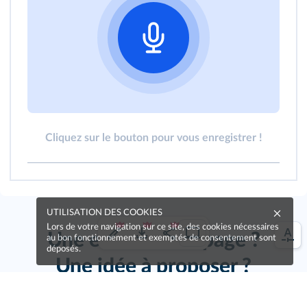
Cliquez sur le bouton pour vous enregistrer !
UTILISATION DES COOKIES
Lors de votre navigation sur ce site, des cookies nécessaires
Une erreur sur la page ?
au bon fonctionnement et exemptés de consentement sont
déposés.
Une idée à proposer ?
Nos manuels sont collaboratifs, n'hésitez pas à
nous en faire part.