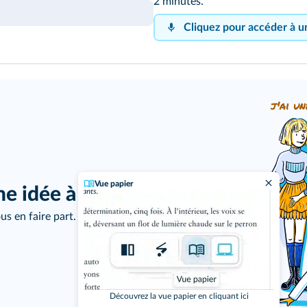
2 minutes.
Cliquez pour accéder à u
100
%
j'ai un
Vue papier
ne idée à proposer ?
us en faire part.
Cliquez sur le
Découvrez la vue papier en cliquant ici