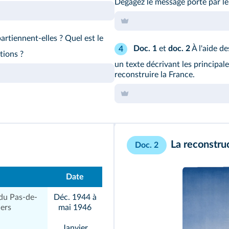
Dégagez le message porté par l
artiennent-elles ? Quel est le
Doc. 1
et
doc. 2
À l'aide d
4
tions ?
un texte décrivant les principal
reconstruire la France.
La reconstru
Doc. 2
Date
 du Pas-de-
Déc. 1944 à
iers
mai 1946
Janvier