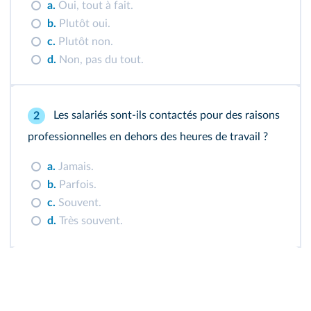
a.
Oui, tout à fait.
b.
Plutôt oui.
c.
Plutôt non.
d.
Non, pas du tout.
Les salariés sont-ils contactés pour des raisons
2
professionnelles en dehors des heures de travail ?
a.
Jamais.
b.
Parfois.
c.
Souvent.
d.
Très souvent.