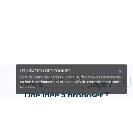
UTILISATION DES COOKIES
Lors de votre navigation sur ce site, des cookies nécessaires
Une erreur sur la page ?
au bon fonctionnement et exemptés de consentement sont
déposés.
Une idée à proposer ?
Nos manuels sont collaboratifs, n'hésitez pas à
nous en faire part.
Je contribue !