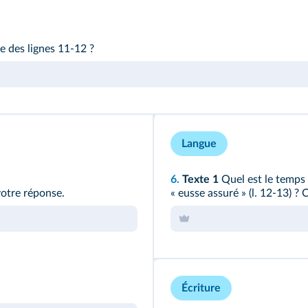
ne des
lignes 11-12
?
Langue
6.
Texte 1
Quel est le temps 
votre réponse.
« eusse assuré » (
l. 12-13
) ?
Écriture