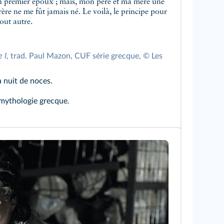
remier époux ; mais, mon père et ma mère une
e me fût jamais né. Le voilà, le principe pour
tout autre.
 I
, trad. Paul Mazon, CUF série grecque, © Les
a nuit de noces.
 mythologie grecque.