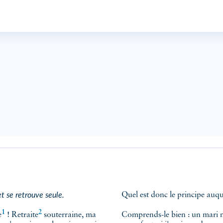
 se retrouve seule.
1
2
e
!
Retraite
souterraine, ma
Comprends-le bien : un mari mort