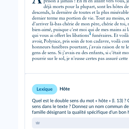
prison à jamais ! En m'en allant vers vous, je
déjà morts pour la plupart, sont les hôtes d
descends, la dernière de toutes et la plus misérabl
dernier terme ma portion de vie. Tout au moins, en partant, gardé-
d'arriver là‑bas chérie de mon père, chérie de toi, mère, chérie de toi aus
bien‑aimé, puisque c'est moi qui de mes mains ai lavé, paré vos corps ; c'est moi
4
qui vous ai offert les
libations
funéraires. Et voi
avoir, Polynice, pris soin de ton cadavre, voilà co
honneurs funèbres pourtant, j'avais raison de te les rendre, aux yeux de tous les
gens de sens. Si j'avais eu des enfants, si c'était mon mari qui se fût trouvé là à
pourrir sur le sol, je n'eusse certes pas assuré cette charge contre le gré de la cité.
Hôte
Lexique
Quel est le double sens du mot « hôte » (
l. 13
) ?
sens dans le texte ? Donnez un nom commun de
famille désignant la qualité spécifique d'un bon 