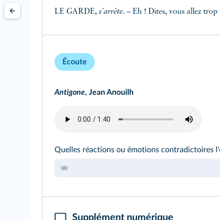
LE GARDE,
s'arrête
. – Eh ! Dites, vous allez tr
Écoute
Antigone
, Jean Anouilh
Quelles réactions ou émotions contradictoires l'é
Supplément numérique