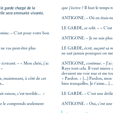
 le garde chargé de la
que j'écrive ? Il faut le temps
 elle sera emmurée vivante.
ANTIGONE. – Où en étais-tu
LE GARDE,
se relit
. – « C'es
a mine
. – C'est pour votre bon
ANTIGONE. – Je ne sais plus 
ne vas peut-être plus
LE GARDE,
écrit, suçant sa 
ne sait jamais pourquoi on me
 écrivant
. – « Mon chéri, j'ai
ANTIGONE,
continue
. – J'ai 
. »
Raye tout cela. Il vaut mieux que j
devaient me voir nue et me toucher 
maintenant, à côté de cet
« Pardon. » [...] Pardon, mon 
...
bien tranquilles. Je t'aime... [...
t raison, c'est terrible... »
LE GARDE. – C'est une drôle 
e le comprends seulement
ANTIGONE. – Oui, c'est une dr