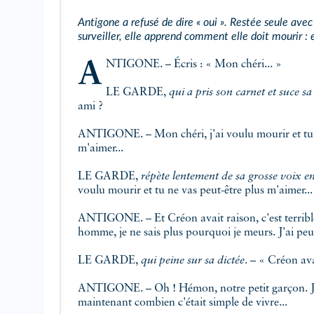
Antigone a refusé de dire « oui
». Restée seule avec
surveiller, elle apprend comment elle doit mourir :
ANTIGONE. – Écris : « Mon chéri... »
LE GARDE,
qui a pris son carnet et suce s
ami ?
ANTIGONE. – Mon chéri, j'ai voulu mourir et tu 
m'aimer...
LE GARDE,
répète lentement de sa grosse voix en
voulu mourir et tu ne vas peut-être plus m'aimer..
ANTIGONE. – Et Créon avait raison, c'est terrible, 
homme, je ne sais plus pourquoi je meurs. J'ai peur
LE GARDE,
qui peine sur sa dictée
. – « Créon avai
ANTIGONE. – Oh ! Hémon, notre petit garçon. J
maintenant combien c'était simple de vivre...