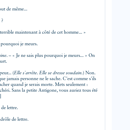
 tout de même...
 ?
t terrible maintenant à côté de cet homme... »
pourquoi je meurs.
mine
. – « Je ne sais plus pourquoi je meurs... » On
urt.
peur... (
Elle s'arrête. Elle se dresse soudain.
) Non.
amais personne ne le sache. C'est comme s'ils
quand je serais morte. Mets seulement :
chéri. Sans la petite Antigone, vous auriez tous été
]
de lettre.
ôle de lettre.