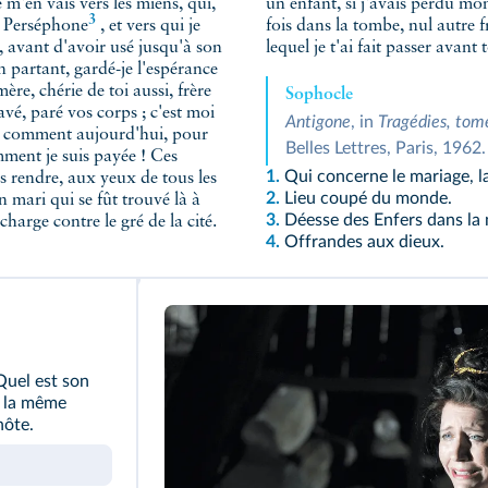
 m'en vais vers les miens, qui,
un enfant, si j'avais perdu mon p
3
e
Perséphone
, et vers qui je
fois dans la tombe, nul autre frère n
e, avant d'avoir usé jusqu'à son
lequel je t'ai fait passer avant 
je l'espérance
si, frère
Sophocle
Antigone
, in
Tragédies, tome
là comment aujourd'hui, pour
Belles Lettres, Paris, 1962.
mment je suis payée ! Ces
1.
Qui concerne le mariage, l
2.
Lieu coupé du monde.
3.
Déesse des Enfers dans la
4.
Offrandes aux dieux.
 Quel est son
 la même
hôte.