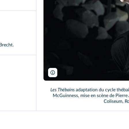
Brecht.
Robbie Jack/Getty
Les Thébains
adaptation du cycle théba
McGuinness, mise en scène de Pierre 
Coliseum, R