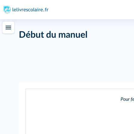
Début du manuel
163
Pour fe
219