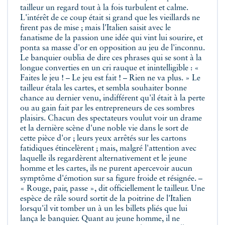
tailleur un regard tout à la fois turbulent et calme.
L'intérêt de ce coup était si grand que les vieillards ne
firent pas de mise ; mais l'Italien saisit avec le
fanatisme de la passion une idée qui vint lui sourire, et
ponta sa masse d'or en opposition au jeu de l'inconnu.
Le banquier oublia de dire ces phrases qui se sont à la
longue converties en un cri rauque et inintelligible : «
Faites le jeu ! – Le jeu est fait ! – Rien ne va plus. » Le
tailleur étala les cartes, et sembla souhaiter bonne
chance au dernier venu, indifférent qu'il était à la perte
ou au gain fait par les entrepreneurs de ces sombres
plaisirs. Chacun des spectateurs voulut voir un drame
et la dernière scène d'une noble vie dans le sort de
cette pièce d'or ; leurs yeux arrêtés sur les cartons
fatidiques étincelèrent ; mais, malgré l'attention avec
laquelle ils regardèrent alternativement et le jeune
homme et les cartes, ils ne purent apercevoir aucun
symptôme d'émotion sur sa figure froide et résignée. –
« Rouge, pair, passe », dit officiellement le tailleur. Une
espèce de râle sourd sortit de la poitrine de l'Italien
lorsqu'il vit tomber un à un les billets pliés que lui
lança le banquier. Quant au jeune homme, il ne