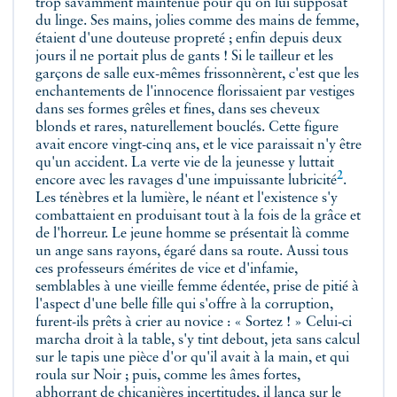
trop savamment maintenue pour qu'on lui supposât
du linge. Ses mains, jolies comme des mains de femme,
étaient d'une douteuse propreté ; enfin depuis deux
jours il ne portait plus de gants ! Si le tailleur et les
garçons de salle eux-mêmes frissonnèrent, c'est que les
enchantements de l'innocence florissaient par vestiges
dans ses formes grêles et fines, dans ses cheveux
blonds et rares, naturellement bouclés. Cette figure
avait encore vingt-cinq ans, et le vice paraissait n'y être
qu'un accident. La verte vie de la jeunesse y luttait
2
encore avec les ravages d'une impuissante
lubricité
.
Les ténèbres et la lumière, le néant et l'existence s'y
combattaient en produisant tout à la fois de la grâce et
de l'horreur. Le jeune homme se présentait là comme
un ange sans rayons, égaré dans sa route. Aussi tous
ces professeurs émérites de vice et d'infamie,
semblables à une vieille femme édentée, prise de pitié à
l'aspect d'une belle fille qui s'offre à la corruption,
furent-ils prêts à crier au novice : « Sortez ! » Celui-ci
marcha droit à la table, s'y tint debout, jeta sans calcul
sur le tapis une pièce d'or qu'il avait à la main, et qui
roula sur Noir ; puis, comme les âmes fortes,
abhorrant de chicanières incertitudes, il lança sur le