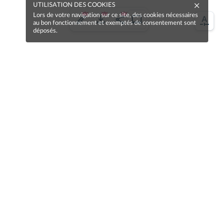
UTILISATION DES COOKIES
Lors de votre navigation sur ce site, des cookies nécessaires
au bon fonctionnement et exemptés de consentement sont
déposés.
Une erreur sur la page ?
Une idée à proposer ?
Nos manuels sont collaboratifs, n'hésitez pas à
nous en faire part.