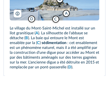
A
ClaudiaMImages/Alamy
D
C
Le village du Mont‑Saint‑Michel est installé sur un
îlot granitique (
A
). La silhouette de l'abbaye se
détache (
B
). La baie qui entoure le Mont est
ensablée par la (
C
)
sédimentation
: cet ensablement
est un phénomène naturel, mais il a été amplifié par
la construction d'une digue pour accéder au Mont et
par des bâtiments aménagés sur des terres gagnées
sur la mer. L'ancienne digue a été détruite en 2015 et
remplacée par un pont-passerelle (
D
).