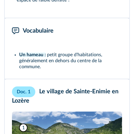
espace de faible densité ?
Vocabulaire
Un hameau :
petit groupe d'habitations,
généralement en dehors du centre de la
commune.
Le village de Sainte-Enimie en
Doc. 1
Lozère
1