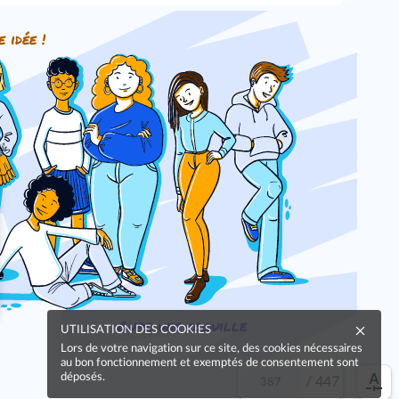
e idée !
Oups, une coquille
UTILISATION DES COOKIES
Lors de votre navigation sur ce site, des cookies nécessaires
au bon fonctionnement et exemptés de consentement sont
déposés.
/
447