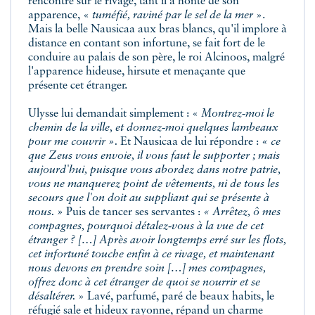
rencontre sur le rivage, tant il a honte de son
apparence, «
tuméfié, raviné par le sel de la mer
».
Mais la belle Nausicaa aux bras blancs, qu'il implore à
distance en contant son infortune, se fait fort de le
conduire au palais de son père, le roi Alcinoos, malgré
l'apparence hideuse, hirsute et menaçante que
présente cet étranger.
Ulysse lui demandait simplement : «
Montrez‑moi le
chemin de la ville, et donnez‑moi quelques lambeaux
pour me couvrir ».
Et Nausicaa de lui répondre :
« ce
que Zeus vous envoie, il vous faut le supporter ; mais
aujourd'hui, puisque vous abordez dans notre patrie,
vous ne manquerez point de vêtements, ni de tous les
secours que l'on doit au suppliant qui se présente à
nous. »
Puis de tancer ses servantes :
« Arrêtez, ô mes
compagnes, pourquoi détalez‑vous à la vue de cet
étranger ? […] Après avoir longtemps erré sur les flots,
cet infortuné touche enfin à ce rivage, et maintenant
nous devons en prendre soin […] mes compagnes,
offrez donc à cet étranger de quoi se nourrir et se
désaltérer.
» Lavé, parfumé, paré de beaux habits, le
réfugié sale et hideux rayonne, répand un charme