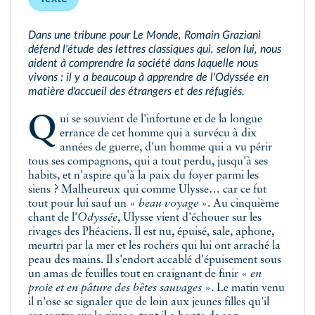
Dans une tribune pour
Le Monde
, Romain Graziani
défend l'étude des lettres classiques qui, selon lui, nous
aident à comprendre la société dans laquelle nous
vivons : il y a beaucoup à apprendre de l'
Odyssée
en
matière d'accueil des étrangers et des réfugiés.
Qui se souvient de l'infortune et de la longue
errance de cet homme qui a survécu à dix
années de guerre, d'un homme qui a vu périr
tous ses compagnons, qui a tout perdu, jusqu'à ses
habits, et n'aspire qu'à la paix du foyer parmi les
siens ? Malheureux qui comme Ulysse… car ce fut
tout pour lui sauf un «
beau voyage
». Au cinquième
chant de l'
Odyssée
, Ulysse vient d'échouer sur les
rivages des Phéaciens. Il est nu, épuisé, sale, aphone,
meurtri par la mer et les rochers qui lui ont arraché la
peau des mains. Il s'endort accablé d'épuisement sous
un amas de feuilles tout en craignant de finir «
en
proie et en pâture des bêtes sauvages
». Le matin venu
il n'ose se signaler que de loin aux jeunes filles qu'il