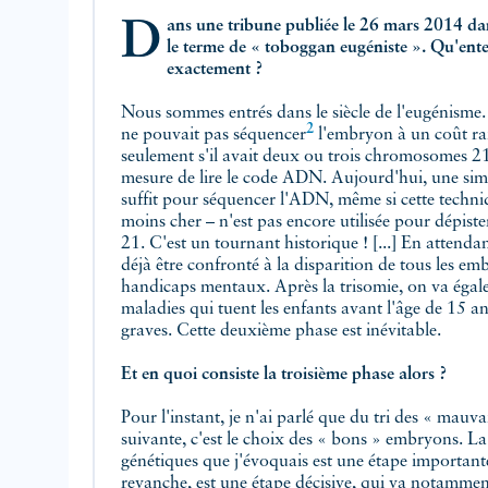
Dans une tribune publiée le 26 mars 2014 d
le terme de « toboggan eugéniste ». Qu'ent
exactement ?
Nous sommes entrés dans le siècle de l'eugénisme.
2
ne pouvait pas
séquencer
l'embryon à un coût ra
seulement s'il avait deux ou trois
chromosomes 2
mesure de lire le code ADN. Aujourd'hui, une simple pr
suffit pour séquencer l'ADN, même si cette technique – 
moins cher – n'est pas encore utilisée pour dépister autre chos
21. C'est un tournant historique ! [...] En attendant l'enfant parfa
déjà être confronté à la disparition de tous les embryons prése
handicaps mentaux. Après la trisomie, on va également él
maladies qui tuent les enfants avant l'âge de 15 ans, comm
graves. Cette deuxième phase est inévitable.
Et en quoi consiste la troisième phase alors ?
Pour l'instant, je n'ai parlé que du tri des « mauvais 
suivante, c'est le choix des « bons » embryons. La dispar
génétiques que j'évoquais est une étape importante [
revanche, est une étape décisive, qui va notamment permettr