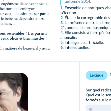
automne 2014.
« eugénisme de convenance ».
1.
Ensemble de pratiques visa
n de l'embryon
sélection.
lui‑même, la possibilité de le modeler à la carte. Pour cela, il faudra passer par la
2.
Établir la cartographie des
e dépendra alors
3.
La présence de trois chro
et maman…
21, anomalie chromosomique 
4.
Elle consiste à faire pénét
ressembler ? Les parents
anomalie.
du futur voudront‑ils tous des enfants blonds aux yeux bleus et bien musclés ?
5.
Intelligence artificielle.
6.
Intellectuelles.
tière de beauté, il y aura
Lexique
Sur quel radic
Quel est le se
formés sur le 