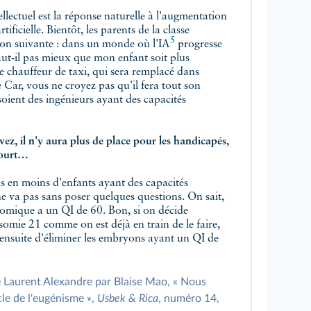
llectuel est la réponse naturelle à l'augmentation
cielle. Bientôt, les parents de la classe
5
on suivante : dans un monde où l'
IA
progresse
t‑il pas mieux que mon enfant soit plus
chauffeur de taxi, qui sera remplacé dans
ar, vous ne croyez pas qu'il fera tout son
soient des ingénieurs ayant des capacités
 n'y aura plus de place pour les handicapés,
 court…
ins en moins d'enfants ayant des capacités
va pas sans poser quelques questions. On sait,
somique a un QI de 60. Bon, si on décide
omie 21 comme on est déjà en train de le faire,
suite d'éliminer les embryons ayant un QI de
e Laurent Alexandre par Blaise Mao, « Nous
le de l'eugénisme »,
Usbek & Rica
, numéro 14,