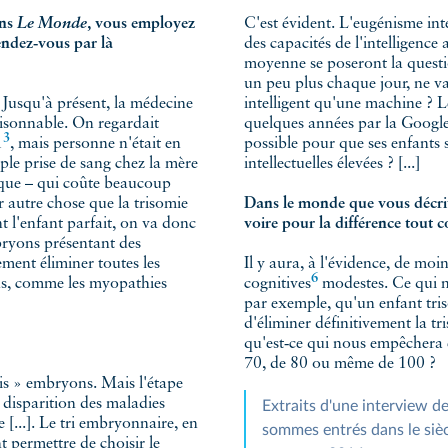
ans
Le Monde
, vous employez
C'est évident. L'eugénisme inte
endez‑vous par là
des capacités de l'intelligence artifi
moyenne se poseront la questi
un peu plus chaque jour, ne vau
 Jusqu'à présent, la médecine
intelligent qu'une machine ? Le 
isonnable. On regardait
quelques années par la Google C
3
1
, mais personne n'était en
possible pour que ses enfants 
ise de sang chez la mère
intellectuelles élevées ? [...]
qui coûte beaucoup
e que la trisomie
Dans le monde que vous décrivez, il
it, on va donc
voire pour la différence tout
ntant des
iminer toutes les
Il y aura, à l'évidence, de mo
6
e les myopathies
cognitives
modestes. Ce qui ne 
par exemple, qu'un enfant tri
d'éliminer définitivement la tris
qu'est‑ce qui nous empêchera en
70, de 80 ou même de 100 ?
» embryons. Mais l'étape
ition des maladies
Extraits d'une interview d
...]. Le tri embryonnaire, en
sommes entrés dans le sièc
e de choisir le