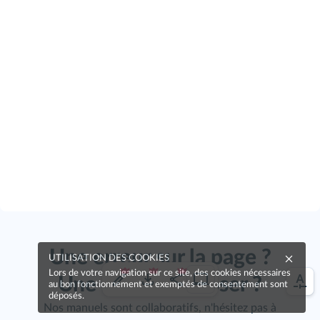
Une erreur sur la page ?
UTILISATION DES COOKIES
Lors de votre navigation sur ce site, des cookies nécessaires
Une idée à proposer ?
au bon fonctionnement et exemptés de consentement sont
déposés.
Nos manuels sont collaboratifs, n'hésitez pas à