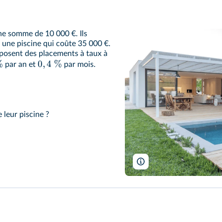
ne somme de 10 000 €. Ils
 une piscine qui coûte 35 000 €.
oposent des placements à taux à
%
0
,
4
%
par an et
par mois.
 leur piscine ?
Luis Viegas/Shutterstock