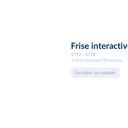
Frise interacti
1712 - 1778
☆Jean-Jacques Rousseau
Accéder au module