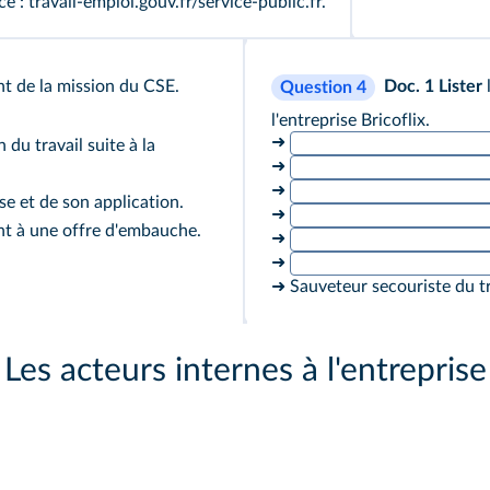
e : travail-emploi.gouv.fr/service-public.fr.
vant de la mission du CSE.
Doc. 1
Lister
Question 4
l'entreprise Bricoflix.
➜
 du travail suite à la
➜
➜
se et de son application.
➜
nt à une offre d'embauche.
➜
➜
➜ Sauveteur secouriste du tr
Les acteurs internes à l'entreprise