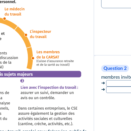
Question 2
membres invité
➜
➜