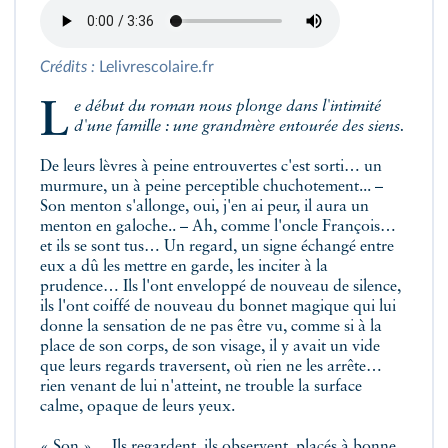
Crédits :
Lelivrescolaire.fr
Le début du roman nous plonge dans l'intimité
d'une famille : une grandmère entourée des siens.
De leurs lèvres à peine entrouvertes c'est sorti… un
murmure, un à peine perceptible chuchotement... –
Son menton s'allonge, oui, j'en ai peur, il aura un
menton en galoche.. – Ah, comme l'oncle François…
et ils se sont tus… Un regard, un signe échangé entre
eux a dû les mettre en garde, les inciter à la
prudence… Ils l'ont enveloppé de nouveau de silence,
ils l'ont coiffé de nouveau du bonnet magique qui lui
donne la sensation de ne pas être vu, comme si à la
place de son corps, de son visage, il y avait un vide
que leurs regards traversent, où rien ne les arrête…
rien venant de lui n'atteint, ne trouble la surface
calme, opaque de leurs yeux.
« Son »… Ils regardent, ils observent, placés à bonne