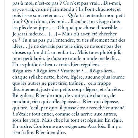
pas à moi, n'est-ce pas ? Ce n'est pas vrai… Dis-moi,
est-ce vrai, ce que j'ai entendu ? Ils l'ont chuchoté, et
puis ils se sont retenus… – Qu'a-t-il entendu mon petit
fou ? Quoi donc, dis-moi… Il cache son visage dans
les plis de sa jupe… – Oh quelque chose d'horrible…
Je serai hideux… […] – Mais où as-tu été chercher
ça ? Tu n'as pas pu l'entendre, tu t'es sûrement fait des
idées… Je ne devrais pas te le dire, ce ne sont pas des
choses qu'on dit à un enfant… Mais tu es plutôt joli,
mon petit lapin, je t'assure tout le monde me le dit…
Tu as plutôt de beaux traits bien réguliers… –
Réguliers ? Réguliers ? Vraiment ?… Ré-gu-liers…
chaque syllabe nette, brève, légère, aucune plus lourde
que les autres ne peut tirer, traîner… cela frappe
discrètement, juste des petits coups légers, et s'arrête…
Ré-guliers. Rien de mou, de vautré, de charnu, de
pendant, rien qui enfle, épaissit… Rien qui dépasse,
qui tire l'oeil, par quoi il puisse être accroché et amené
à s'étaler tout entier, comme cela arrive aux autres,
sous les yeux. Mais chez lui tout est régulier. En règle.
En ordre. Conforme aux exigences. Aux lois. Il n'y a
rien à dire. Rien à en dire.