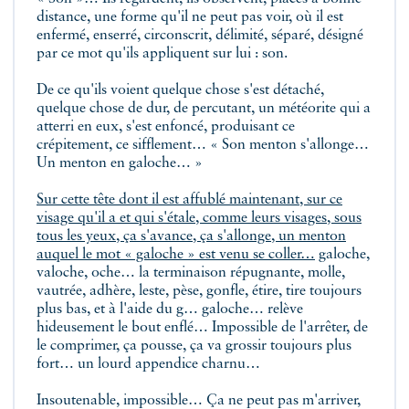
distance, une forme qu'il ne peut pas voir, où il est
enfermé, enserré, circonscrit, délimité, séparé, désigné
par ce mot qu'ils appliquent sur lui : son.
De ce qu'ils voient quelque chose s'est détaché,
quelque chose de dur, de percutant, un météorite qui a
atterri en eux, s'est enfoncé, produisant ce
crépitement, ce sifflement… « Son menton s'allonge…
Un menton en galoche… »
Sur cette tête dont il est affublé maintenant, sur ce
visage qu'il a et qui s'étale, comme leurs visages, sous
tous les yeux, ça s'avance, ça s'allonge, un menton
auquel le mot « galoche » est venu se coller…
galoche,
valoche, oche… la terminaison répugnante, molle,
vautrée, adhère, leste, pèse, gonfle, étire, tire toujours
plus bas, et à l'aide du g… galoche… relève
hideusement le bout enflé… Impossible de l'arrêter, de
le comprimer, ça pousse, ça va grossir toujours plus
fort… un lourd appendice charnu…
Insoutenable, impossible… Ça ne peut pas m'arriver,