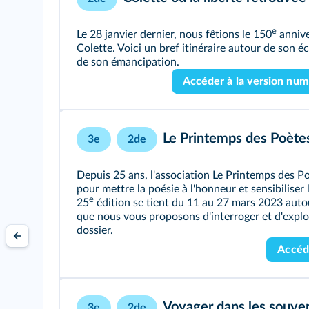
e
Le 28 janvier dernier, nous fêtions le 150
annive
Colette. Voici un bref itinéraire autour de son éc
de son émancipation.
Accéder à la version nu
Le Printemps des Poètes 
3e
2de
Depuis 25 ans, l'association Le Printemps des 
pour mettre la poésie à l'honneur et sensibiliser
e
25
édition se tient du 11 au 27 mars 2023 autou
que nous vous proposons d'interroger et d'explo
dossier.
Accéd
Voyager dans les souven
3e
2de