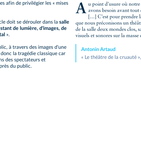
tes afin de privilégier les « mises
Au point d'usure où notre sensibilité est parvenue, il est certain que nous
avons besoin avant tout d
[…] C'est pour prendre la 
cle doit se dérouler dans la
salle
que nous préconisons un théâtre
stant de lumière, d'images, de
de la salle deux mondes clos, 
tal
».
visuels et sonores sur la masse 
lic, à travers des images d'une
Antonin Artaud
t donc la tragédie classique car
« Le théâtre de la cruauté »
ons des spectateurs et
près du public.