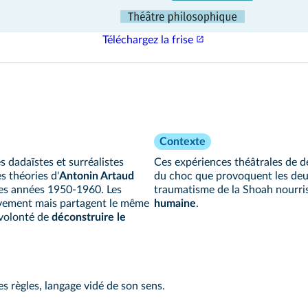
Téléchargez la frise
Contexte
es dadaïstes et surréalistes
Ces expériences théâtrales de d
es théories d'
Antonin Artaud
du choc que provoquent les de
 les années 1950‑1960. Les
traumatisme de la Shoah nourris
vement mais partagent le même
humaine
.
 volonté de
déconstruire le
s règles, langage vidé de son sens.