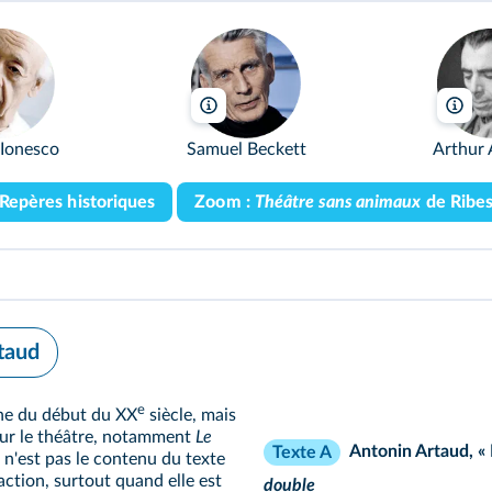
rupdebesanez/Wikimedia
GreenMeansGo/Wikimedia
Vd
Ionesco
Samuel Beckett
Arthur
Repères historiques
Zoom :
Théâtre sans animaux
de Ribe
rtaud
e
ène du début du XX
siècle, mais
ur le théâtre, notamment
Le
Antonin Artaud, « 
Texte A
e n'est pas le contenu du texte
'action, surtout quand elle est
double