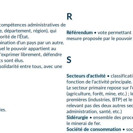
R
 compétences administratives de
ne, département, région), qui
Référendum
• vote permettant 
rité de l'État.
mesure proposée par le pouvoir 
ination d'un pays par un autre.
uel le pouvoir appartient au
 s'exprimer librement, défendre
S
ts sont élus.
solidarité entre tous, avec une
Secteurs d'activité
• classifica
fonction de l'activité principale.
Le secteur primaire repose sur l
(agriculture, forêt, mine, etc.) 
premières (industries, BTP) et le
relevant pas des deux autres se
les.
administration, santé, etc.)
Sidérurgie
• ensemble des procé
le minerai de fer.
Société de consommation
• soc