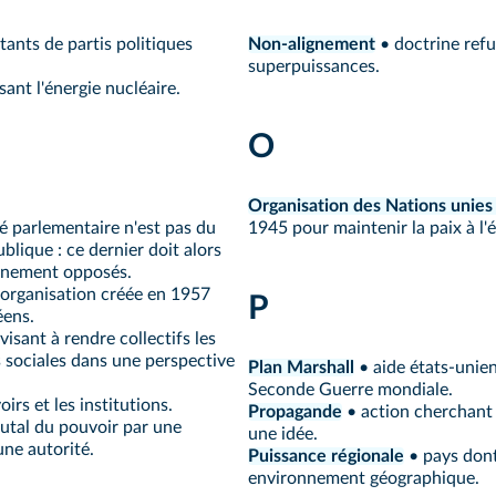
ants de partis politiques
Non-alignement
• doctrine refu
superpuissances.
sant l'énergie nucléaire.
O
Organisation des Nations unie
té parlementaire n'est pas du
1945 pour maintenir la paix à l'
lique : ce dernier doit alors
ernement opposés.
organisation créée en 1957
P
éens.
sant à rendre collectifs les
 sociales dans une perspective
Plan Marshall
• aide états-unie
Seconde Guerre mondiale.
irs et les institutions.
Propagande
• action cherchant 
rutal du pouvoir par une
une idée.
ne autorité.
Puissance régionale
• pays dont
environnement géographique.