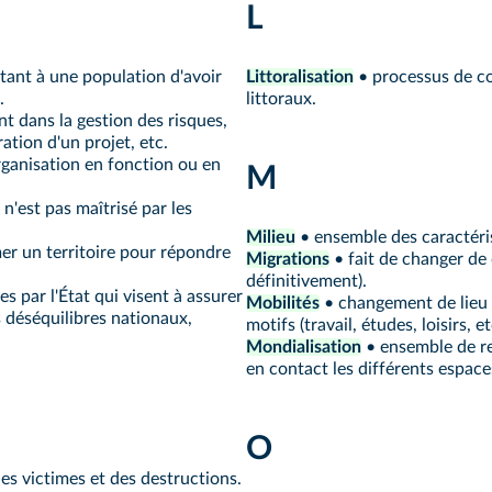
L
tant à une population d'avoir
Littoralisation
• processus de co
.
littoraux.
t dans la gestion des risques,
ation d'un projet, etc.
organisation en fonction ou en
M
'est pas maîtrisé par les
Milieu
• ensemble des caractéris
er un territoire pour répondre
Migrations
• fait de changer de
définitivement).
s par l'État qui visent à assurer
Mobilités
• changement de lieu 
s déséquilibres nationaux,
motifs (travail, études, loisirs, e
Mondialisation
• ensemble de re
en contact les différents espace
O
s victimes et des destructions.