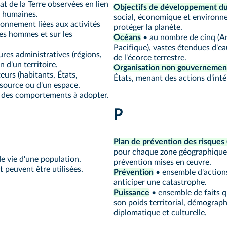
t de la Terre observées en lien
Objectifs de développement du
s humaines.
social, économique et environnem
ronnement liées aux activités
protéger la planète.
es hommes et sur les
Océans
• au nombre de cinq (Ant
Pacifique), vastes étendues d'e
res administratives (régions,
de l'écorce terrestre.
 d'un territoire.
Organisation non gouvernemen
eurs (habitants, États,
États, menant des actions d'inté
essource ou d'un espace.
t des comportements à adopter.
P
Plan de prévention des risques
pour chaque zone géographique 
e vie d'une population.
prévention mises en œuvre.
 peuvent être utilisées.
Prévention
• ensemble d'actions 
anticiper une catastrophe.
Puissance
• ensemble de faits q
son poids territorial, démograph
diplomatique et culturelle.