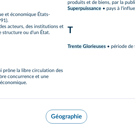
produits et de biens, par la pub
Superpuissance
• pays à l'influ
ue et économique États-
91).
es acteurs, des institutions et
T
e structure ou d'un État.
Trente Glorieuses
• période de 
prône la libre circulation des
libre concurrence et une
re économique.
Géographie