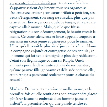
apparente, il n'en existait pas
; toutes ses facultés
s'appauvrissaient également, tous ses organes se
lésaient avec lenteur ; son cœur brûlait à petit feu, ses
yeux s'éteignaient, son sang ne circulait plus que par
crise et par fièvre ; encore quelque temps, et la pauvre
captive allait mourir. Mais, quelle que fût sa
résignation ou son découragement, le besoin restait le
même. Ce cœur silencieux et brisé appelait toujours à
son insu un cœur jeune et généreux pour le ranimer.
L'être qu'elle avait le plus aimé jusque là, c'était Noun,
la compagne enjouée et courageuse de ses ennuis ; et
l'homme qui lui avait témoigné le plus de prédilection,
c'était son flegmatique cousin sir Ralph. Quels
aliments pour la dévorante activité de ses pensées,
qu'une pauvre fille ignorante et délaissée comme elle,
et un Anglais passionné seulement pour la chasse du
renard !
Madame Delmare était vraiment malheureuse, et la
première fois qu'elle sentit dans son atmosphère glacée
pénétrer le souffle embrasé d'un
homme jeune et
4
ardent
, la première fois qu'une parole tendre et