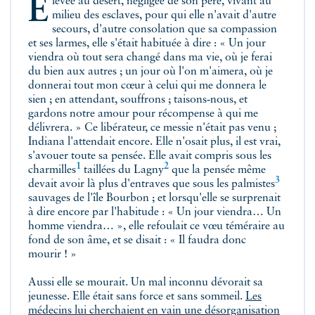
Élevée au désert, négligée de son père, vivant au
milieu des esclaves, pour qui elle n'avait d'autre
secours, d'autre consolation que sa compassion
et ses larmes, elle s'était habituée à dire : « Un jour
viendra où tout sera changé dans ma vie, où je ferai
du bien aux autres ; un jour où l'on m'aimera, où je
donnerai tout mon cœur à celui qui me donnera le
sien ; en attendant, souffrons ; taisons‑nous, et
gardons notre amour pour récompense à qui me
délivrera. » Ce libérateur, ce messie n'était pas venu ;
Indiana l'attendait encore. Elle n'osait plus, il est vrai,
s'avouer toute sa pensée. Elle avait compris sous les
1
2
charmilles
taillées du
Lagny
que la pensée même
3
devait avoir là plus d'entraves que sous les
palmistes
sauvages de l'île Bourbon ; et lorsqu'elle se surprenait
à dire encore par l'habitude : « Un jour viendra… Un
homme viendra… », elle refoulait ce vœu téméraire au
fond de son âme, et se disait : « Il faudra donc
mourir ! »
Aussi elle se mourait. Un mal inconnu dévorait sa
jeunesse. Elle était sans force et sans sommeil.
Les
médecins lui cherchaient en vain une désorganisation