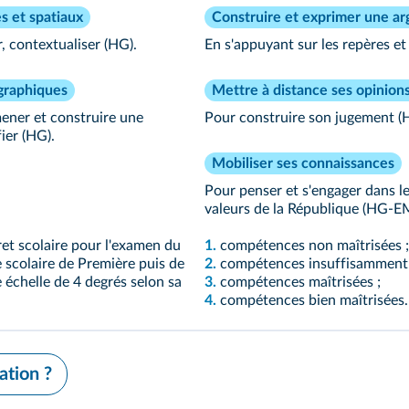
s et spatiaux
Construire et exprimer une a
, contextualiser (HG).
En s'appuyant sur les repères e
ographiques
Mettre à distance ses opinion
 mener et construire une
Pour construire son jugement 
ier (HG).
Mobiliser ses connaissances
Pour penser et s'engager dans le
valeurs de la République (HG-E
et scolaire pour l'examen du
1.
compétences non maîtrisées ;
 scolaire de Première puis de
2.
compétences insuffisamment 
 échelle de 4 degrés selon sa
3.
compétences maîtrisées ;
4.
compétences bien maîtrisées.
ation ?