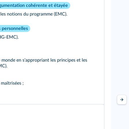
rgumentation cohérente et étayée
t les notions du programme (EMC).
s personnelles
(HG-EMC).
 monde en s'appropriant les principes et les
MC).
maîtrisées ;