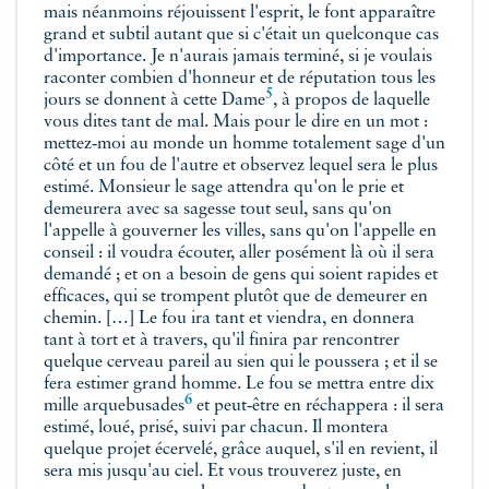
mais néanmoins réjouissent l'esprit, le font apparaître
grand et subtil autant que si c'était un quelconque cas
d'importance. Je n'aurais jamais terminé, si je voulais
raconter combien d'honneur et de réputation tous les
5
jours se donnent à cette
Dame
, à propos de laquelle
vous dites tant de mal. Mais pour le dire en un mot :
mettez‑moi au monde un homme totalement sage d'un
côté et un fou de l'autre et observez lequel sera le plus
estimé. Monsieur le sage attendra qu'on le prie et
demeurera avec sa sagesse tout seul, sans qu'on
l'appelle à gouverner les villes, sans qu'on l'appelle en
conseil : il voudra écouter, aller posément là où il sera
demandé ; et on a besoin de gens qui soient rapides et
efficaces, qui se trompent plutôt que de demeurer en
chemin. […] Le fou ira tant et viendra, en donnera
tant à tort et à travers, qu'il finira par rencontrer
quelque cerveau pareil au sien qui le poussera ; et il se
fera estimer grand homme. Le fou se mettra entre dix
6
mille
arquebusades
et peut‑être en réchappera : il sera
estimé, loué, prisé, suivi par chacun. Il montera
quelque projet écervelé, grâce auquel, s'il en revient, il
sera mis jusqu'au ciel. Et vous trouverez juste, en