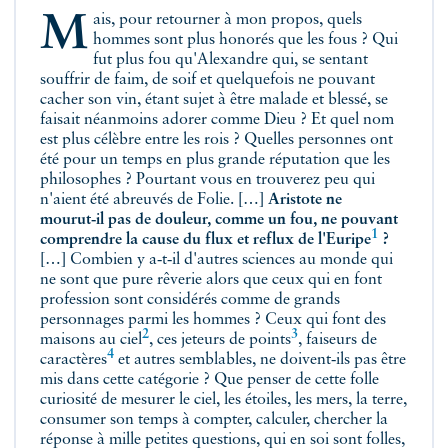
Mais, pour retourner à mon propos, quels
hommes sont plus honorés que les fous ? Qui
fut plus fou qu'Alexandre qui, se sentant
souffrir de faim, de soif et quelquefois ne pouvant
cacher son vin, étant sujet à être malade et blessé, se
faisait néanmoins adorer comme Dieu ? Et quel nom
est plus célèbre entre les rois ? Quelles personnes ont
été pour un temps en plus grande réputation que les
philosophes ? Pourtant vous en trouverez peu qui
n'aient été abreuvés de Folie. […]
Aristote ne
mourut‑il pas de douleur, comme un fou, ne pouvant
1
comprendre la cause du flux et reflux de l'
Euripe
?
[…] Combien y a‑t‑il d'autres sciences au monde qui
ne sont que pure rêverie alors que ceux qui en font
profession sont considérés comme de grands
personnages parmi les hommes ?
Ceux qui font des
2
3
maisons au ciel
, ces
jeteurs de points
,
faiseurs de
4
caractères
et autres semblables, ne doivent‑ils pas être
mis dans cette catégorie ? Que penser de cette folle
curiosité de mesurer le ciel, les étoiles, les mers, la terre,
consumer son temps à compter, calculer, chercher la
réponse à mille petites questions, qui en soi sont folles,