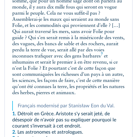
somme, que pour un homme sage dont on parlera au
monde, il y aura dix mille fous qui seront en vogue
parmi le peuple. Cela ne vous suffit‑il pas ?
Assemblerai‑je les maux qui seraient au monde sans
Folie, et les commodités qui proviennent d'elle ? […]
Qui aurait traversé les mers, sans avoir Folie pour
guide ? Qui s'en serait remis à la miséricorde des vents,
des vagues, des bancs de sable et des rochers, aurait
perdu la terre de vue, serait allé par des voies
7
inconnues trafiquer avec des gens
barbares
et
inhumains et serait le premier à en être revenu, si ce
n'est la Folie ? Et pourtant c'est de cette façon que
sont communiquées les richesses d'un pays à un autre,
les sciences, les façons de faire, c'est de cette manière
qu'ont été connues la terre, les propriétés et les natures
des herbes, pierres et animaux.
Français modernisé par Stanisław Eon du Val.
1.
Détroit en Grèce. Aristote s'y serait jeté, de
désespoir de n'avoir pas su expliquer pourquoi le
courant s'inversait à cet endroit.
2.
Les astronomes et astrologues.