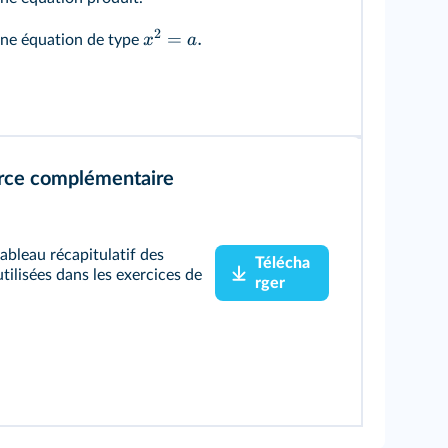
2
=
.
x
a
ne équation de type
rce complémentaire
ableau récapitulatif des
Télécha
ilisées dans les exercices de
rger