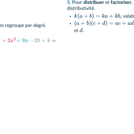
5.
Pour
distribuer
et
factoriser
,
distributivité.
(
+
)
=
+
,
k
a
b
ka
kb
valab
(
+
)
(
+
)
=
+
a
b
c
d
a
c
a
d
es regroupe par degré.
.
d
et
2
2
+
3
+
9
−
20
+
8
=
x
x