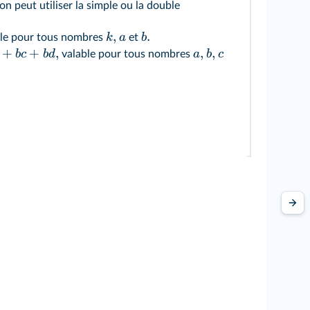
 on peut utiliser la simple ou la double
,
.
k
a
b
le pour tous nombres
et
+
+
,
,
,
b
c
b
d
a
b
c
valable pour tous nombres