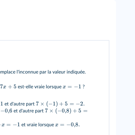
emplace l'inconnue par la valeur indiquée.
7
+
5
=
−
1
x
x
est-elle vraie lorsque
?
−
1
7
×
(
−
1
)
+
5
=
−
2.
et d'autre part
−
0
,
6
7
×
(
−
0
,
8
)
+
5
=
et d'autre part
=
−
1
=
−
0
,
8.
x
x
e
et vraie lorsque