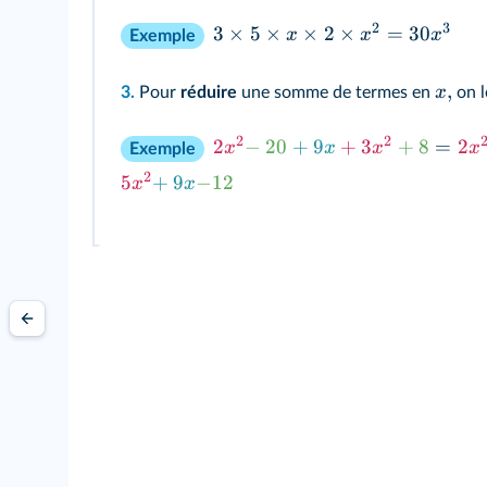
2
3
3
×
5
×
×
2
×
=
30
x
x
x
Exemple
,
x
3.
Pour
réduire
une somme de termes en
on l
2
2
2
−
20
+
9
+
3
+
8
=
2
x
x
x
x
Exemple
2
5
+
9
−
12
x
x