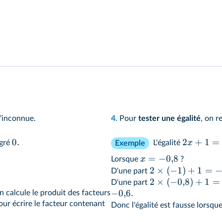
'inconnue.
4.
Pour
tester une égalité
, on r
0.
2
+
1
=
x
egré
L'égalité
Exemple
=
−
0
,
8
x
Lorsque
?
2
×
(
−
1
)
+
1
=
D'une part
2
×
(
−
0
,
8
)
+
1
=
D'une part
−
0
,
6.
 calcule le produit des facteurs
our écrire le facteur contenant
Donc l'égalité est fausse lorsqu