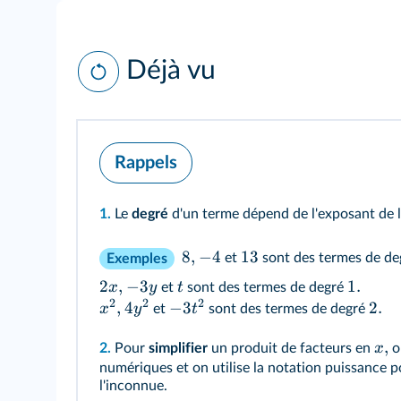
Déjà vu
Rappels
1.
Le
degré
d'un terme dépend de l'exposant de l
8
,
−
4
13
et
sont des termes de d
Exemples
2
,
−
3
1.
x
y
t
et
sont des termes de degré
2
2
2
,
4
−
3
2.
x
y
t
et
sont des termes de degré
,
x
2.
Pour
simplifier
un produit de facteurs en
on
numériques et on utilise la notation puissance p
l'inconnue.