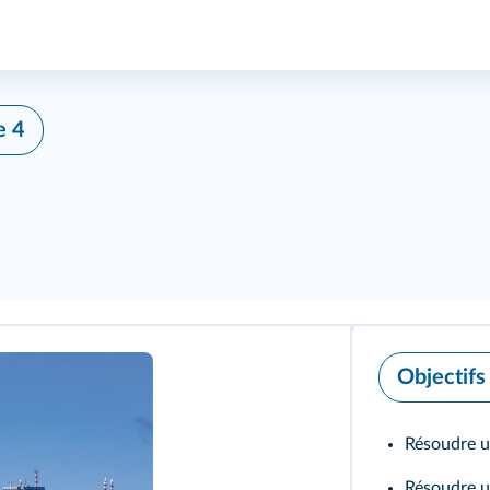
e 4
Objectifs
Résoudre u
Résoudre u