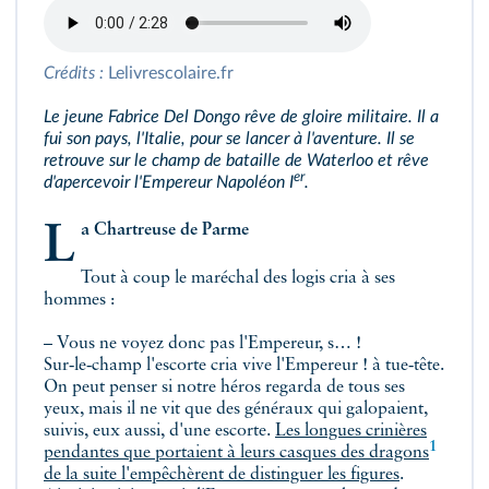
Crédits :
Lelivrescolaire.fr
Le jeune Fabrice Del Dongo rêve de gloire militaire. Il a
fui son pays, l'Italie, pour se lancer à l'aventure. Il se
retrouve sur le champ de bataille de Waterloo et rêve
er
d'apercevoir l'Empereur Napoléon I
.
La Chartreuse de Parme
Tout à coup le maréchal des logis cria à ses
hommes :
– Vous ne voyez donc pas l'Empereur, s… !
Sur‑le‑champ l'escorte cria vive l'Empereur ! à tue‑tête.
On peut penser si notre héros regarda de tous ses
yeux, mais il ne vit que des généraux qui galopaient,
suivis, eux aussi, d'une escorte.
Les longues crinières
1
pendantes que portaient à leurs casques des
dragons
de la suite l'empêchèrent de distinguer les figures
.