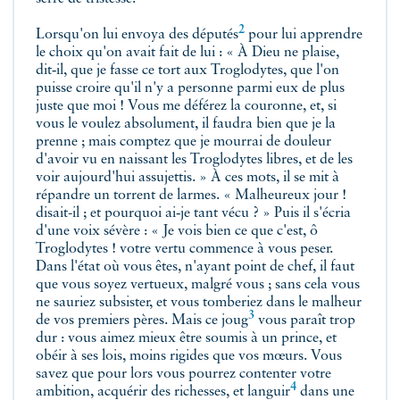
2
Lorsqu'on lui envoya des
députés
pour lui apprendre
le choix qu'on avait fait de lui : « À Dieu ne plaise,
dit‑il, que je fasse ce tort aux Troglodytes, que l'on
puisse croire qu'il n'y a personne parmi eux de plus
juste que moi ! Vous me déférez la couronne, et, si
vous le voulez absolument, il faudra bien que je la
prenne ; mais comptez que je mourrai de douleur
d'avoir vu en naissant les Troglodytes libres, et de les
voir aujourd'hui assujettis. » À ces mots, il se mit à
répandre un torrent de larmes. « Malheureux jour !
disait-il ; et pourquoi ai‑je tant vécu ? » Puis il s'écria
d'une voix sévère : « Je vois bien ce que c'est, ô
Troglodytes ! votre vertu commence à vous peser.
Dans l'état où vous êtes, n'ayant point de chef, il faut
que vous soyez vertueux, malgré vous ; sans cela vous
ne sauriez subsister, et vous tomberiez dans le malheur
3
de vos premiers pères. Mais ce
joug
vous paraît trop
dur : vous aimez mieux être soumis à un prince, et
obéir à ses lois, moins rigides que vos mœurs. Vous
savez que pour lors vous pourrez contenter votre
4
ambition, acquérir des richesses, et
languir
dans une