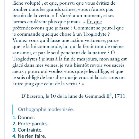
lâche volupté ; et que, pourvu que vous évitiez de
tomber dans les grands crimes, vous n'aurez pas
besoin de la vertu. » Il s'arrêta un moment, et ses
larmes coulèrent plus que jamais. «
Et, que
prétendez‑vous que je fasse ?
Comment se peut‑il que
je commande quelque chose à un Troglodyte ?
Voulez‑vous qu'il fasse une action vertueuse, parce
que je la lui commande, lui qui la ferait tout de même
sans moi, et par le seul penchant de la nature ? Ô
Troglodytes ! je suis à la fin de mes jours, mon sang est
glacé dans mes veines, je vais bientôt revoir vos sacrés
aïeux ; pourquoi voulez‑vous que je les afflige, et que
je sois obligé de leur dire que je vous ai laissés sous un
autre joug que celui de la vertu ? »
5
D'Erzeron, le
10 de la lune de Gemmadi II
, 1711.
Orthographe modernisée.
1.
Donner.
2.
Porte-paroles.
3.
Contrainte.
4.
Ne rien faire.