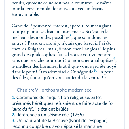
pendu, quoique ce ne soit pas la coutume. Le même
jour la terre trembla de nouveau avec un fracas
épouvantable.
Candide, épouvanté, interdit, éperdu, tout sanglant,
tout palpitant, se disait à lui‑même : « Si c'est ici
le
8
meilleur des mondes possibles
, que sont donc les
autres ?
Passe encore si je n'étais que fessé
, je l'ai été
chez les Bulgares ; mais, ô mon cher Pangloss ! le plus
grand des philosophes, faut‑il vous avoir vu pendre,
9
sans que je sache pourquoi ! ô mon cher
anabaptiste
,
le meilleur des hommes, faut‑il que vous ayez été noyé
10
dans le port ! Ô mademoiselle
Cunégonde
, la perle
des filles, faut‑il qu'on vous ait fendu le ventre ! »
Chapitre VI, orthographe modernisée.
1.
Cérémonie de l'Inquisition religieuse. Si les
présumés hérétiques refusaient de faire acte de foi
(
auto da fé
), ils étaient brûlés.
2.
Référence à un séisme réel (1755).
3.
Un habitant de la Biscaye (Nord de l'Espagne),
reconnu coupable d'avoir épousé la marraine