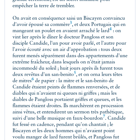
empêcher la terre de trembler.
On avait en conséquence saisi
un Biscayen convaincu
3
d'avoir épousé sa commère
, et deux Portugais qui en
4
mangeant un poulet en avaient
arraché le lard
: on
vint lier après le dîner le docteur Pangloss et son
disciple Candide, l'un pour avoir parlé, et l'autre pour
l'avoir écouté avec un air d'approbation : tous deux
furent menés séparément dans des appartements d'une
extrême fraîcheur, dans lesquels on n'était jamais
incommodé du soleil ; huit jours après ils furent tous
5
deux revêtus d'un
san‑benito
, et on orna leurs têtes
6
de
mitres
de papier : la mitre et le san‑benito de
Candide étaient peints de flammes renversées, et de
diables qui n'avaient ni queues ni griffes ; mais les
diables de Pangloss portaient griffes et queues, et les
flammes étaient droites. Ils marchèrent en procession
ainsi vêtus, et entendirent un sermon très pathétique,
7
suivi d'une belle musique en
faux‑bourdon
. Candide
fut fessé en cadence, pendant qu'on chantait ; le
Biscayen et les deux hommes qui n'avaient point
voulu manger de lard furent brûlés, et Pangloss fut